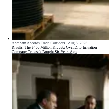
Abraham Accords Trade Corridors
·
Aug 5, 2026
Rivulis: The $450 Million Kibbutz Gvat Drip-Irrigation
Company Temasek Bought Six Years Ago