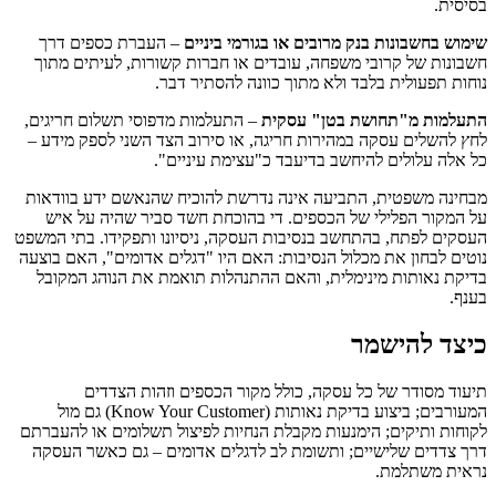
בסיסית.
שימוש בחשבונות בנק מרובים או בגורמי ביניים
– העברת כספים דרך
חשבונות של קרובי משפחה, עובדים או חברות קשורות, לעיתים מתוך
נוחות תפעולית בלבד ולא מתוך כוונה להסתיר דבר.
התעלמות מ"תחושת בטן" עסקית
– התעלמות מדפוסי תשלום חריגים,
לחץ להשלים עסקה במהירות חריגה, או סירוב הצד השני לספק מידע –
כל אלה עלולים להיחשב בדיעבד כ"עצימת עיניים".
מבחינה משפטית, התביעה אינה נדרשת להוכיח שהנאשם ידע בוודאות
על המקור הפלילי של הכספים. די בהוכחת חשד סביר שהיה על איש
העסקים לפתח, בהתחשב בנסיבות העסקה, ניסיונו ותפקידו. בתי המשפט
נוטים לבחון את מכלול הנסיבות: האם היו "דגלים אדומים", האם בוצעה
בדיקת נאותות מינימלית, והאם ההתנהלות תואמת את הנוהג המקובל
בענף.
כיצד להישמר
תיעוד מסודר של כל עסקה, כולל מקור הכספים וזהות הצדדים
המעורבים; ביצוע בדיקת נאותות (Know Your Customer) גם מול
לקוחות ותיקים; הימנעות מקבלת הנחיות לפיצול תשלומים או להעברתם
דרך צדדים שלישיים; ותשומת לב לדגלים אדומים – גם כאשר העסקה
נראית משתלמת.