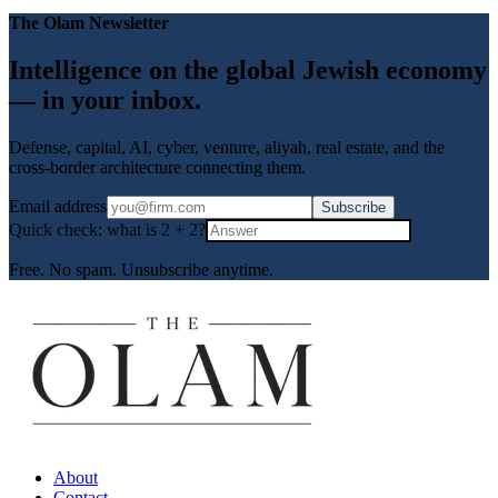
The Olam Newsletter
Intelligence on the global Jewish economy
— in your inbox.
Defense, capital, AI, cyber, venture, aliyah, real estate, and the
cross-border architecture connecting them.
Email address
Subscribe
Quick check: what is
2
+
2
?
Free. No spam. Unsubscribe anytime.
About
Contact