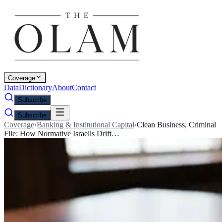
Coverage
Data
Dictionary
About
Contact
Subscribe
Subscribe
Coverage
›
Banking & Institutional Capital
›
Clean Business, Criminal
File: How Normative Israelis Drift…