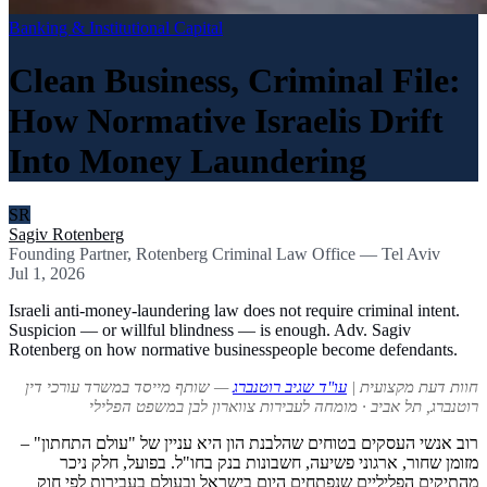
Banking & Institutional Capital
Clean Business, Criminal File:
How Normative Israelis Drift
Into Money Laundering
SR
Sagiv Rotenberg
Founding Partner, Rotenberg Criminal Law Office — Tel Aviv
Jul 1, 2026
Israeli anti-money-laundering law does not require criminal intent.
Suspicion — or willful blindness — is enough. Adv. Sagiv
Rotenberg on how normative businesspeople become defendants.
חוות דעת מקצועית |
עו"ד שגיב רוטנברג
— שותף מייסד במשרד עורכי דין
רוטנברג, תל אביב · מומחה לעבירות צווארון לבן במשפט הפלילי
רוב אנשי העסקים בטוחים שהלבנת הון היא עניין של "עולם התחתון" –
מזומן שחור, ארגוני פשיעה, חשבונות בנק בחו"ל. בפועל, חלק ניכר
מהתיקים הפליליים שנפתחים היום בישראל ובעולם בעבירות לפי חוק