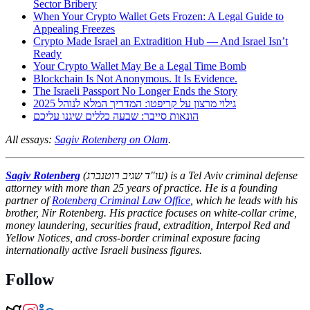
Sector Bribery
When Your Crypto Wallet Gets Frozen: A Legal Guide to
Appealing Freezes
Crypto Made Israel an Extradition Hub — And Israel Isn’t
Ready
Your Crypto Wallet May Be a Legal Time Bomb
Blockchain Is Not Anonymous. It Is Evidence.
The Israeli Passport No Longer Ends the Story
גילוי מרצון על קריפטו: המדריך המלא לנוהל 2025
הונאות סייבר: שבעה כללים שיגנו עליכם
All essays:
Sagiv Rotenberg on Olam
.
Sagiv Rotenberg
(עו"ד שגיב רוטנברג) is a Tel Aviv criminal defense
attorney with more than 25 years of practice. He is a founding
partner of
Rotenberg Criminal Law Office
, which he leads with his
brother, Nir Rotenberg. His practice focuses on white-collar crime,
money laundering, securities fraud, extradition, Interpol Red and
Yellow Notices, and cross-border criminal exposure facing
internationally active Israeli business figures.
Follow