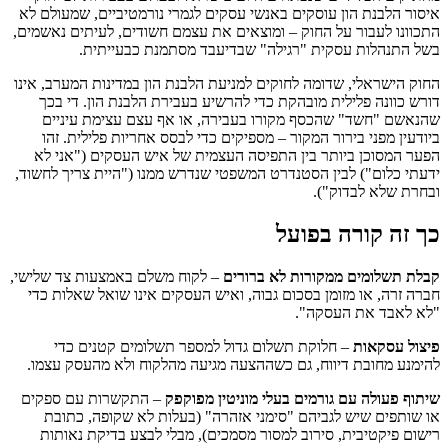
איסור הלבנת הון עוסקים באנשי עסקים לגמרי נורמטיביים, שמעולם לא
התכוונו לעבור על החוק – ומוצאים את עצמם חשודים, לעיתים נאשמים,
בשל התנהלות עסקית "רגילה" שבדיעבד מסתמנת כבעייתית.
החוק הישראלי, שדומה לחוקים למניעת הלבנת הון במדינות המערב, אינו
דורש כוונה פלילית מובהקת כדי להרשיע בעבירת הלבנת הון. די בכך
שהנאשם "חשד" שהכסף מקורו בעבירה, או אף עצם עצימת עיניים
ביודעין מפני בירור המקור – מספיקים כדי לבסס אחריות פלילית. זהו
הפער המסוכן ביותר בין התפיסה העצמית של איש העסקים ("אני לא
ידעתי כלום") לבין הסטנדרט המשפטי שנדרש ממנו ("היית צריך לחשוד,
ובחרת שלא לבדוק").
כך זה קורה בפועל
קבלת תשלומים ממקורות לא ברורים
– לקוח משלם באמצעות צד שלישי,
חברה זרה, או מזומן בסכום גבוה, ואיש העסקים אינו שואל שאלות כדי
"לא לאבד את העסקה".
פיצול עסקאות
– חלוקת תשלום גדול למספר תשלומים קטנים כדי
להימנע מחובת דיווח, גם כשההצעה מגיעה מהלקוח ולא מהעסק עצמו.
שיתוף פעולה עם גורמים בעלי מוניטין מפוקפק
– התקשרות עם ספקים
או שותפים שיש לגביהם "סימני אזהרה" (בעלות לא שקופה, כתובת
רישום פיקטיבית, סירוב למסור מסמכים), מבלי לבצע בדיקת נאותות